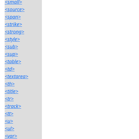
<small>
<source>
<span>
<strike>
<strong>
<style>
<sub>
<sup>
<table>
<td>
<textarea>
<th>
<title>
<tr>
<track>
<tt>
<u>
<ul>
<var>