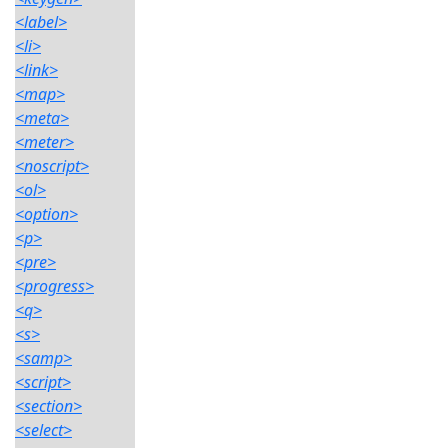
<label>
<li>
<link>
<map>
<meta>
<meter>
<noscript>
<ol>
<option>
<p>
<pre>
<progress>
<q>
<s>
<samp>
<script>
<section>
<select>