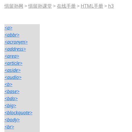
惧留孙网
>
惧留孙课堂
>
在线手册
>
HTML手册
>
h3
<a>
<abbr>
<acronym>
<address>
<area>
<article>
<aside>
<audio>
<b>
<base>
<bdo>
<big>
<blockquote>
<body>
<br>