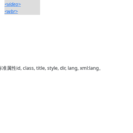
<video>
<wbr>
s, title, style, dir, lang, xml:lang。