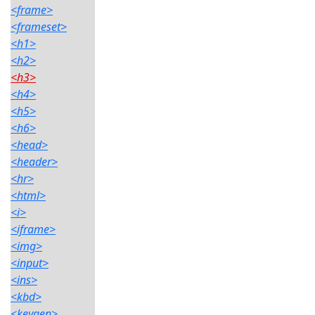
<frame>
<frameset>
<h1>
<h2>
<h3>
<h4>
<h5>
<h6>
<head>
<header>
<hr>
<html>
<i>
<iframe>
<img>
<input>
<ins>
<kbd>
<keygen>