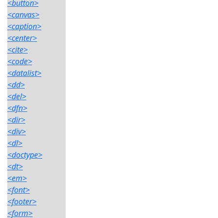
<button>
<canvas>
<caption>
<center>
<cite>
<code>
<datalist>
<dd>
<del>
<dfn>
<dir>
<div>
<dl>
<doctype>
<dt>
<em>
<font>
<footer>
<form>