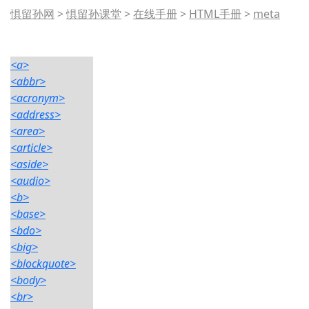
惧留孙网
>
惧留孙课堂
>
在线手册
>
HTML手册
>
meta
<a>
<abbr>
<acronym>
<address>
<area>
<article>
<aside>
<audio>
<b>
<base>
<bdo>
<big>
<blockquote>
<body>
<br>