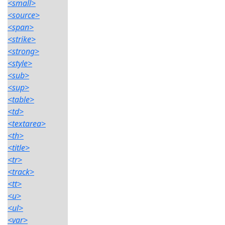
<small>
<source>
<span>
<strike>
<strong>
<style>
<sub>
<sup>
<table>
<td>
<textarea>
<th>
<title>
<tr>
<track>
<tt>
<u>
<ul>
<var>