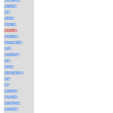
<label>
<li>
<link>
<map>
<meta>
<meter>
<noscript>
<ol>
<option>
<p>
<pre>
<progress>
<q>
<s>
<samp>
<script>
<section>
<select>