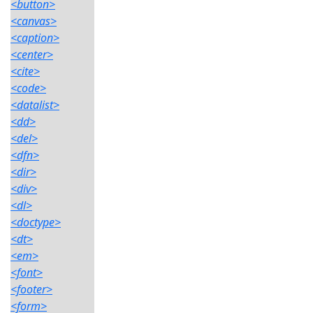
<button>
<canvas>
<caption>
<center>
<cite>
<code>
<datalist>
<dd>
<del>
<dfn>
<dir>
<div>
<dl>
<doctype>
<dt>
<em>
<font>
<footer>
<form>