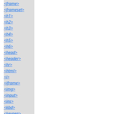
<frame>
<frameset>
<h1>
<h2>
<h3>
<h4>
<h5>
<h6>
<head>
<header>
<hr>
<html>
<i>
<iframe>
<img>
<input>
<ins>
<kbd>
<keygen>